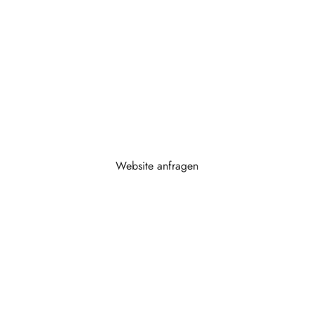
funktionieren.
Meine Websites sollen nicht nur gut aussehen. Sie
sollen schnell laden, klar strukturiert sein, Vertrauen
schaffen, bei Google verstanden werden und
langfristig wartbar bleiben.
Website anfragen