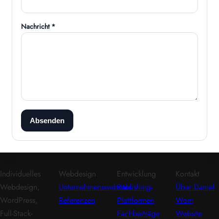
Nachricht *
Absenden
Individuelles
Webdesign
Entwicklung
Kontakt
Webdesign,
Unternehmenswebsites
Publishing-
Über Daniel
WordPress,
Referenzen
Plattformen
Wom
Full-Stack-
Fachbeiträge
Website