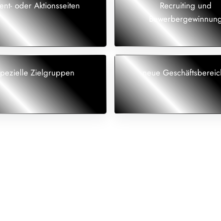
ent- oder Aktionsseiten
Recruiting und
Bewerbergewinnun
spezielle Zielgruppen
neue Geschäftsbereic