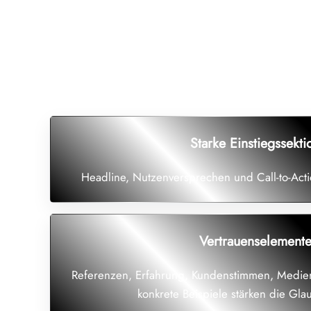
Was eine Landingpage bei mir enthä
Starke Einstiegssekti
Headline, Nutzenversprechen und Call-to-Acti
Vertrauenselement
Referenzen, Erfahrung, Kundenstimmen, Medi
konkrete Beispiele stärken die Gla