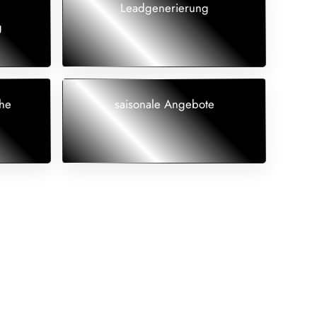
Leadgenerierung
g
he
saisonale Angebote