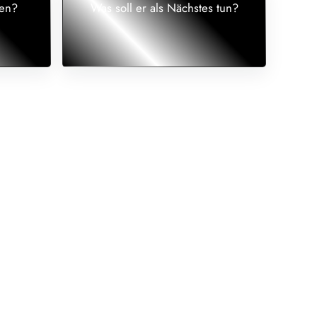
uen?
Was soll er als Nächstes tun?