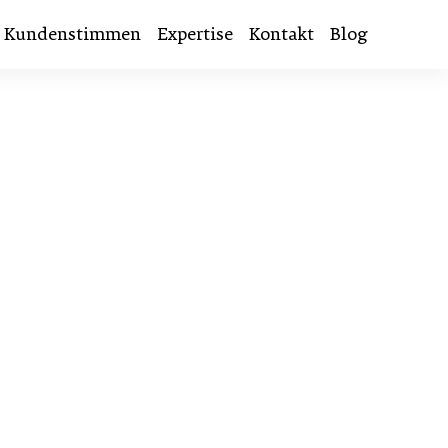
Kundenstimmen
Expertise
Kontakt
Blog
n – klar,
ptimiert.
ndlung führen.