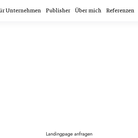
ür Unternehmen
Publisher
Über mich
Referenzen
LANDINGPAGES
age erstellen lasse
und auf Anfragen o
age hat nur eine Aufgabe: Besucher gezielt zu einer Ha
Landingpage anfragen