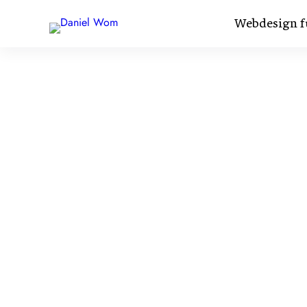
Webdesign f
Landingp
schnell 
Eine Landingp