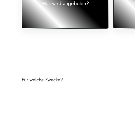
Was wird angeboten?
W
Für welche Zwecke?
Landingpages für Angebote, Kampagn