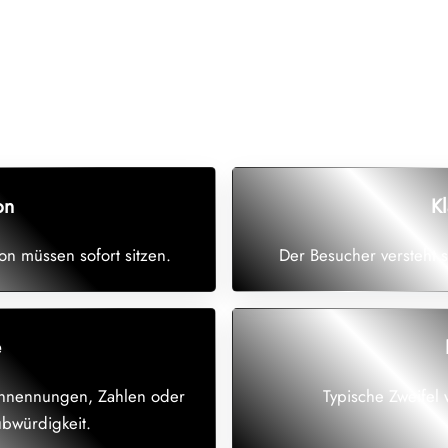
lt
on
K
on müssen sofort sitzen.
Der Besucher versteht s
e
ennennungen, Zahlen oder
Typische Zweifel 
ubwürdigkeit.