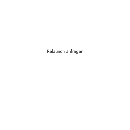
technische Altlasten.
Eine Website, die moderner aussieht, schneller
funktioniert und langfristig besser arbeitet – ohne
unnötig zu zerstören, was bereits gut ist.
Relaunch anfragen