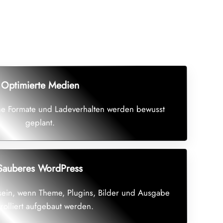
Optimierte Medien
ne Formate und Ladeverhalten werden bewusst
geplant.
Sauberes WordPress
sein, wenn Theme, Plugins, Bilder und Ausgabe
trolliert aufgebaut werden.