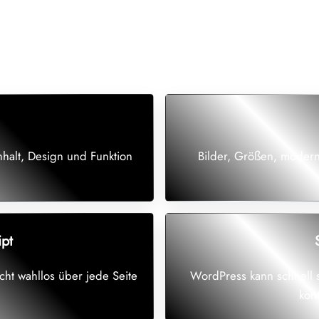
nhalt, Design und Funktion
Bilder, Größen, moder
ipt
cht wahllos über jede Seite
WordPress kann schnell 
kon