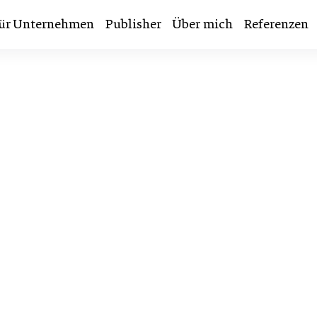
ür Unternehmen
Publisher
Über mich
Referenzen
BESSERE LADEZEITEN
 Ladezeiten – Websi
ller laden und sch
überzeugen.