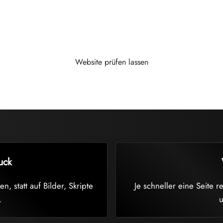
kein technisches Detail. Sie entscheidet darüber, ob Besuch
ofessionell wirkt und ob Inhalte überhaupt sauber genutz
Websites so, dass sie von Anfang an schnell, schlank und 
Website prüfen lassen
uck
, statt auf Bilder, Skripte
Je schneller eine Seite r
.
u