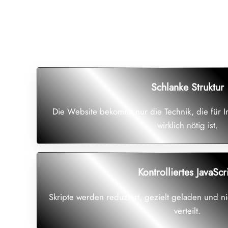
Schlanke Struktur
Die Website bekommt nur die Technik, die für I
wirklich nötig ist.
Kontrolliertes JavaScr
Skripte werden reduziert, gezielt geladen und ni
verteilt.