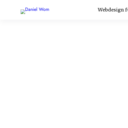
Webdesign f
Bessere
schne