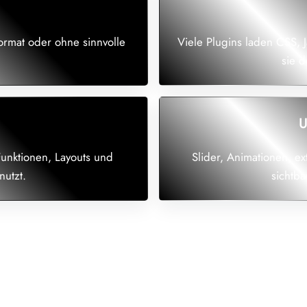
Format oder ohne sinnvolle
Viele Plugins laden CSS, 
sie d
U
Funktionen, Layouts und
Slider, Animationen, e
nutzt.
sichtb