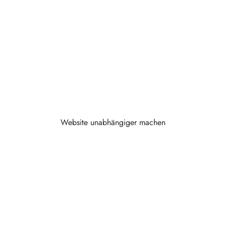
Je weniger eine Website von unnötigen Plugins,
fremden Systemen, gekauften Themes und fragilen
Speziallösungen abhängig ist, desto stabiler,
schneller und kontrollierbarer bleibt sie. Ich baue
Websites so, dass Sie langfristig mehr Kontrolle
behalten.
Website unabhängiger machen