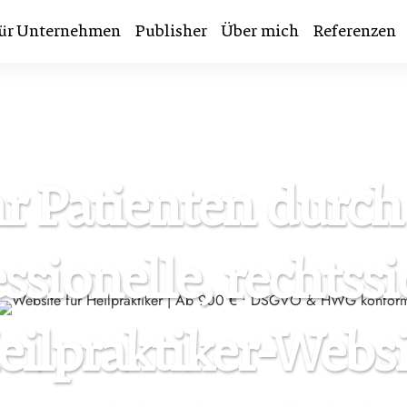
ür Unternehmen
Publisher
Über mich
Referenzen
SPEZIALIST FÜR HEILPRAKTIKER SEIT 2007
 Patienten durch
ssionelle, rechtss
eilpraktiker-Websi