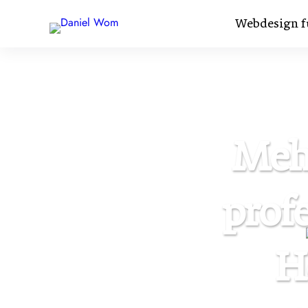
Webdesign f
Mehr
profe
H