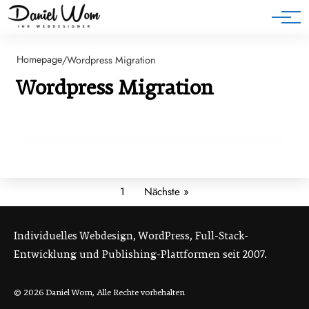
Blog
Homepage
/
Wordpress Migration
27. November 2025
Wordpress Migration
Wie migriere ich eine WordPress-Website
am schnellsten und einfachsten?
WORDPRESS
1
Nächste »
Individuelles Webdesign, WordPress, Full-Stack-
Entwicklung und Publishing-Plattformen seit 2007.
© 2026 Daniel Wom, Alle Rechte vorbehalten