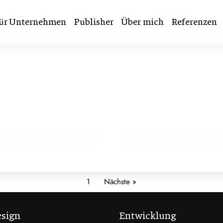
ür Unternehmen
Publisher
Über mich
Referenzen
male Lade-
26. November 2025
Ist Elementor gut?
WORDPRESS
1
Nächste »
sign
Entwicklung