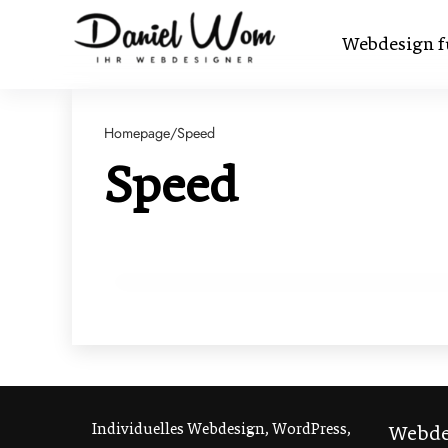
Webdesign f
Homepage
/
Speed
Speed
12. Januar 2026
Wie optimieren Sie WordPress für maxi
Geschwindigkeit?
WORDPRESS
Individuelles Webdesign, WordPress,
Webde