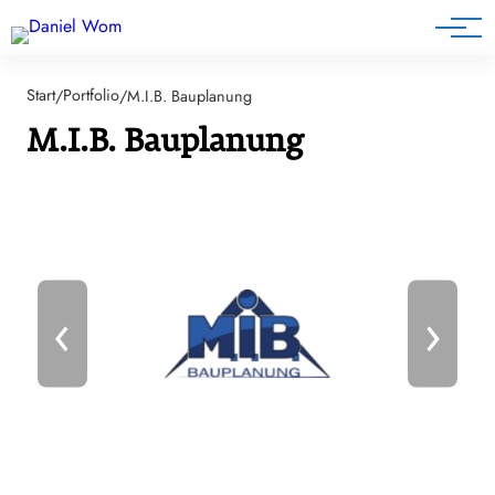
Blog
Start
Portfolio
/
/
M.I.B. Bauplanung
M.I.B. Bauplanung
‹
›