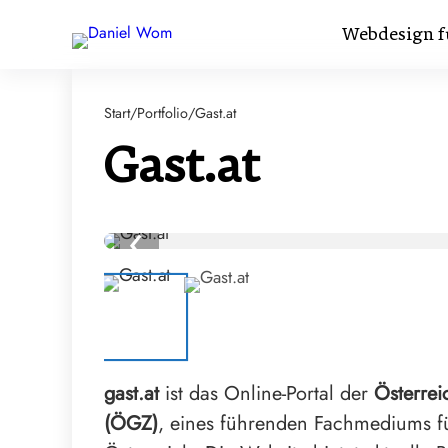
Webdesign f
Start
Portfolio
/
/
Gast.at
Gast.at
‹
gast.at
ist das Online-Portal der
Österrei
(ÖGZ)
, eines führenden Fachmediums fü