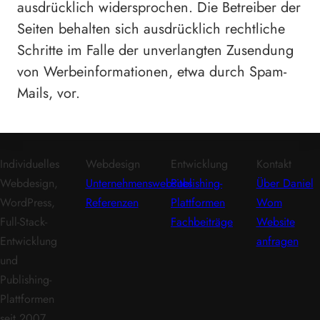
ausdrücklich widersprochen. Die Betreiber der
Seiten behalten sich ausdrücklich rechtliche
Schritte im Falle der unverlangten Zusendung
von Werbeinformationen, etwa durch Spam-
Mails, vor.
Individuelles
Webdesign
Entwicklung
Kontakt
Webdesign,
Unternehmenswebsites
Publishing-
Über Daniel
WordPress,
Referenzen
Plattformen
Wom
Full-Stack-
Fachbeiträge
Website
Entwicklung
anfragen
und
Publishing-
Plattformen
seit 2007.